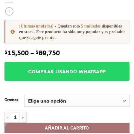
¡Últimas unidades!
- Quedan solo
5 unidades
disponibles
en stock. Este producto ha sido muy popular y es probable
que se agote pronto.
Price
15,500
–
69,750
$
$
range:
$15,500
through
COMPRAR USANDO WHATSAPP
$69,750
Gramos
AVELLANAS cantidad
AÑADIR AL CARRITO