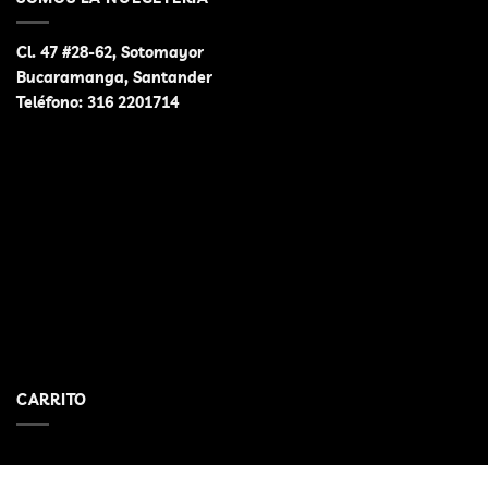
variantes.
Las
Las
opciones
opciones
Cl. 47 #28-62, Sotomayor
se
se
Bucaramanga, Santander
pueden
pueden
Teléfono:
316 2201714
elegir
elegir
en
en
la
la
página
página
de
de
producto
producto
CARRITO