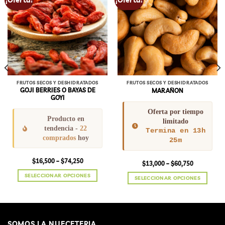
¡Oferta!
¡Oferta!
wishlist
wishlist
FRUTOS SECOS Y DESHIDRATADOS
FRUTOS SECOS Y DESHIDRATADOS
GOJI BERRIES O BAYAS DE
MARAÑON
GOYI
Oferta por tiempo
Producto en
limitado
tendencia -
22
Termina en 13h
comprados
hoy
25m
Price
$
16,500
–
$
74,250
Price
$
13,000
–
$
60,750
range:
range:
$16,500
$13,000
SELECCIONAR OPCIONES
SELECCIONAR OPCIONES
through
through
$74,250
Este
$60,750
Este
producto
producto
tiene
tiene
múltiples
múltiples
SOMOS LA NUECETERIA
variantes.