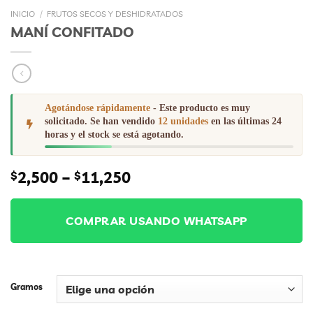
INICIO
/
FRUTOS SECOS Y DESHIDRATADOS
MANÍ CONFITADO
Agotándose rápidamente
- Este producto es muy
solicitado. Se han vendido
12 unidades
en las últimas 24
horas y el stock se está agotando.
Price
2,500
–
11,250
$
$
range:
$2,500
through
COMPRAR USANDO WHATSAPP
$11,250
Gramos