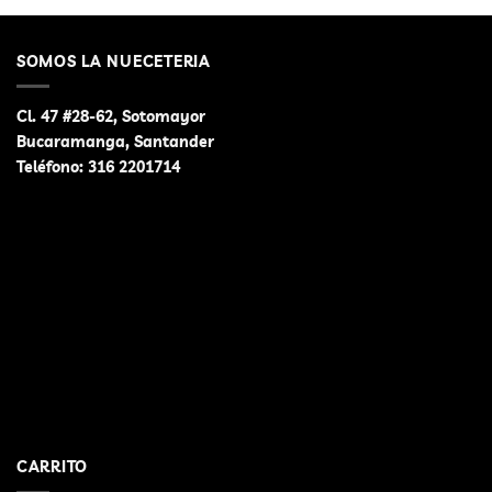
se
se
pueden
pueden
SOMOS LA NUECETERIA
elegir
elegir
en
en
la
la
Cl. 47 #28-62, Sotomayor
página
página
Bucaramanga, Santander
de
de
Teléfono:
316 2201714
producto
producto
CARRITO