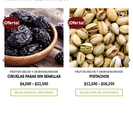
Add to
Add to
¡Oferta!
¡Oferta!
wishlist
wishlist
FRUTOS SECOS Y DESHIDRATADOS
FRUTOS SECOS Y DESHIDRATADOS
CIRUELAS PASAS SIN SEMILLAS
PISTACHOS
Price
Price
$
4,500
–
$
22,500
$
12,500
–
$
56,250
range:
range:
$4,500
$12,500
SELECCIONAR OPCIONES
SELECCIONAR OPCIONES
through
through
$22,500
$56,250
Este
Este
producto
producto
tiene
tiene
múltiples
múltiples
variantes.
variantes.
Las
Las
opciones
opciones