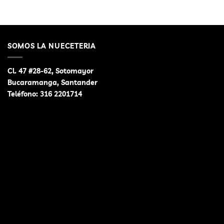
opciones
opciones
se
se
pueden
pueden
elegir
elegir
SOMOS LA NUECETERIA
en
en
la
la
página
página
Cl. 47 #28-62, Sotomayor
de
de
Bucaramanga, Santander
producto
producto
Teléfono:
316 2201714