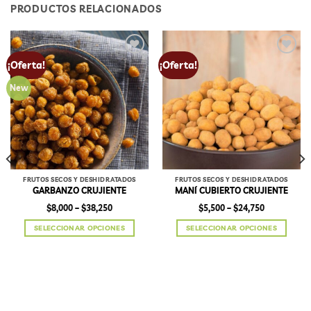
PRODUCTOS RELACIONADOS
Add to
Add to
¡Oferta!
¡Oferta!
wishlist
wishlist
New
FRUTOS SECOS Y DESHIDRATADOS
FRUTOS SECOS Y DESHIDRATADOS
GARBANZO CRUJIENTE
MANÍ CUBIERTO CRUJIENTE
Price
Price
$
8,000
–
$
38,250
$
5,500
–
$
24,750
range:
range:
$8,000
$5,500
SELECCIONAR OPCIONES
SELECCIONAR OPCIONES
through
through
$38,250
$24,750
Este
Este
producto
producto
tiene
tiene
múltiples
múltiples
variantes.
variantes.
Las
Las