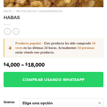
INICIO
/
FRUTOS SECOS Y DESHIDRATADOS
HABAS
Producto popular
- Este producto ha sido comprado
14
veces
en las últimas 24 horas. Actualmente
34 personas
están viendo este producto.
Price
4,000
–
18,000
$
$
range:
$4,000
through
COMPRAR USANDO WHATSAPP
$18,000
Gramos