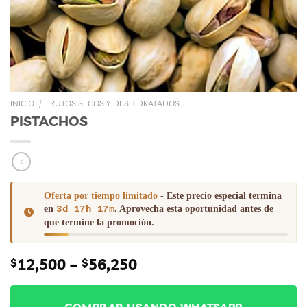
INICIO
/
FRUTOS SECOS Y DESHIDRATADOS
PISTACHOS
Oferta por tiempo limitado
- Este precio especial termina
en
3d 17h 17m
. Aprovecha esta oportunidad antes de
que termine la promoción.
Price
12,500
–
56,250
$
$
range:
$12,500
through
COMPRAR USANDO WHATSAPP