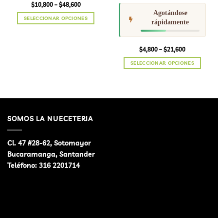
Price
$
10,800
–
$
48,600
range:
Agotándose
$10,800
SELECCIONAR OPCIONES
through
rápidamente
$48,600
Este
producto
tiene
Price
$
4,800
–
$
21,600
range:
múltiples
$4,800
SELECCIONAR OPCIONES
variantes.
through
$21,600
Este
Las
producto
opciones
tiene
se
múltiples
pueden
variantes.
elegir
SOMOS LA NUECETERIA
Las
en
opciones
la
se
página
Cl. 47 #28-62, Sotomayor
pueden
de
Bucaramanga, Santander
elegir
producto
Teléfono:
316 2201714
en
la
página
de
producto