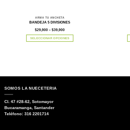
ARMA TU ANCHETA
BANDEJA 5 DIVISIONES
Price
$
29,900
–
$
39,900
range:
$29,900
SELECCIONAR OPCIONES
through
$39,900
Este
producto
tiene
múltiples
variantes.
Las
opciones
se
SOMOS LA NUECETERIA
pueden
elegir
en
Cl. 47 #28-62, Sotomayor
la
Bucaramanga, Santander
página
Teléfono:
316 2201714
de
producto