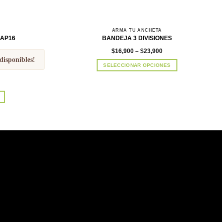
ARMA TU ANCHETA
 AP16
BANDEJA 3 DIVISIONES
Price
$
16,900
–
$
23,900
range:
disponibles!
$16,900
SELECCIONAR OPCIONES
through
$23,900
Este
producto
tiene
múltiples
variantes.
Las
opciones
se
pueden
elegir
en
la
página
de
producto