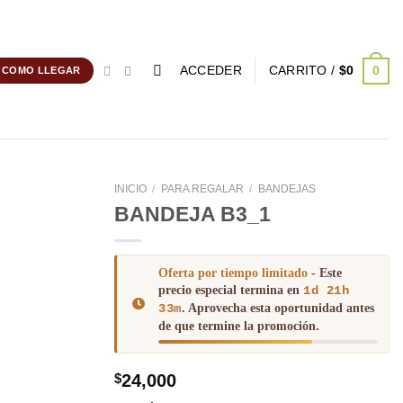
ACCEDER
CARRITO /
$
0
0
COMO LLEGAR
INICIO
/
PARA REGALAR
/
BANDEJAS
BANDEJA B3_1
Add to
wishlist
Oferta por tiempo limitado
- Este
precio especial termina en
1d 21h
33m
. Aprovecha esta oportunidad antes
de que termine la promoción.
$
24,000