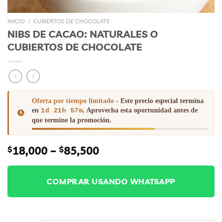
INICIO
/
CUBIERTOS DE CHOCOLATE
NIBS DE CACAO: NATURALES O
CUBIERTOS DE CHOCOLATE
Oferta por tiempo limitado
- Este precio especial termina
en
1d 21h 57m
. Aprovecha esta oportunidad antes de
que termine la promoción.
Price
18,000
–
85,500
$
$
range:
$18,000
through
COMPRAR USANDO WHATSAPP
$85,500