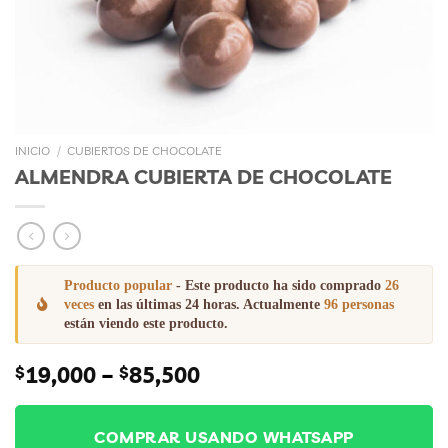
INICIO
/
CUBIERTOS DE CHOCOLATE
ALMENDRA CUBIERTA DE CHOCOLATE
Producto popular
- Este producto ha sido comprado
26
veces
en las últimas 24 horas. Actualmente
96 personas
están viendo este producto.
Price
19,000
–
85,500
$
$
range:
$19,000
through
COMPRAR USANDO WHATSAPP