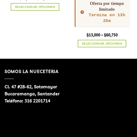
range:
Oferta por tiempo
$12,500
SELECCIONAR OPCIONES
through
limitado
$56,250
Este
Termina en 13h
producto
25m
tiene
múltiples
Price
$
13,000
–
$
60,750
variantes.
range:
$13,000
Las
SELECCIONAR OPCIONES
through
opciones
$60,750
Este
se
producto
pueden
tiene
elegir
múltiples
SOMOS LA NUECETERIA
en
variantes.
la
Las
página
opciones
Cl. 47 #28-62, Sotomayor
de
se
Bucaramanga, Santander
producto
pueden
Teléfono:
316 2201714
elegir
en
la
página
de
producto