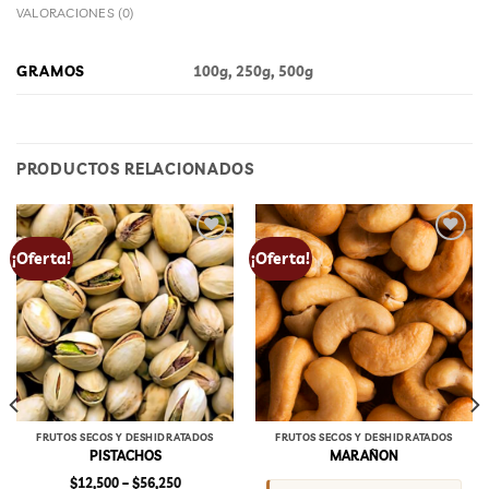
VALORACIONES (0)
GRAMOS
100g, 250g, 500g
PRODUCTOS RELACIONADOS
Add to
Add to
¡Oferta!
¡Oferta!
wishlist
wishlist
FRUTOS SECOS Y DESHIDRATADOS
FRUTOS SECOS Y DESHIDRATADOS
PISTACHOS
MARAÑON
Price
$
12,500
–
$
56,250